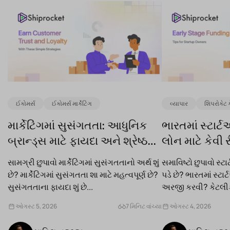
ઈકોમર્સ
ઈકોમર્સ માર્કેટિંગ
વ્યાપાર
શિપરોકેટ 
માર્કેટિંગમાં સુસંગતતા: આધુનિક
ભારતમાં સ્ટાર
બ્રાન્ડ્સ માટે ફાયદા અને શ્રેષ્ઠ
લોન માટે કેવી
પ્રથાઓ
(૨૦૨૬)
સામગ્રી છુપાવો માર્કેટિંગમાં સુસંગતતાનો અર્થ શું
સમાવિષ્ટો છુપાવો સ્ટ
છે? માર્કેટિંગમાં સુસંગતતા શા માટે મહત્વપૂર્ણ છે?
પડે છે? ભારતમાં સ્ટાર
સુસંગતતાના ફાયદા શું છે...
અરજી કરવી? કેટલ
છે...
ઓગસ્ટ 5, 2026
7 મિનિટ વાંચ્યા
ઓગસ્ટ 4, 2026