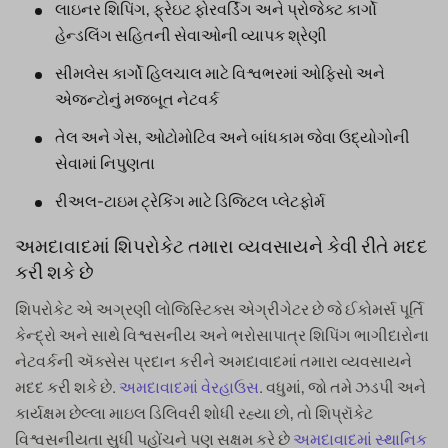
લાઇનર શિપિંગ, ફ્રેઇટ ફોરવર્ડિંગ અને પ્રોજેક્ટ કાર્ગો
હેન્ડલિંગ સહિતની સેવાઓની વ્યાપક શ્રેણી
સીમલેસ કાર્ગો હિલચાલ માટે વિશ્વભરમાં ઓફિસો અને
એજન્ટોનું મજબૂત નેટવર્ક
તેલ અને ગેસ, ઓટોમોટિવ અને બાંધકામ જેવા ઉદ્યોગોની
સેવામાં નિપુણતા
રીઅલ-ટાઇમ ટ્રેકિંગ માટે ડિજિટલ પ્લેટફોર્મ
અમદાવાદમાં શિપરોકેટ તમારા વ્યવસાયને કેવી રીતે મદદ
કરી શકે છે
શિપરોકેટ એ અગ્રણી લોજિસ્ટિક્સ એગ્રીગેટર છે જે ઈકોમર્સ પૂર્તિ
કેન્દ્રો અને સાથે વિશ્વસનીય અને ભરોસાપાત્ર શિપિંગ ભાગીદારોના
નેટવર્કની ઍક્સેસ પ્રદાન કરીને અમદાવાદમાં તમારા વ્યવસાયને
મદદ કરી શકે છે.
અમદાવાદમાં વેરહાઉસ
. વધુમાં, જો તમે ઝડપી અને
કાર્યક્ષમ છેલ્લા માઇલ ડિલિવરી શોધી રહ્યા છો, તો શિપ્રૉકેટ
વિશ્વસનીયતા સુધી પહોંચને પણ સક્ષમ કરે છે
અમદાવાદમાં સ્થાનિક