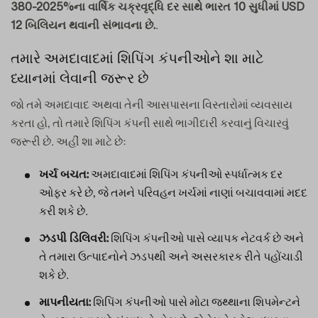
380-2025%ના વાર્ષિક ચક્રવૃદ્ધિ દર સાથે ભારત 10 સુધીમાં USD
.
12 બિલિયન થવાની સંભાવના છે.
તમારે અમદાવાદમાં શિપિંગ કંપનીઓને શા માટે
ધ્યાનમાં લેવાની જરૂર છે
જો તમે અમદાવાદ અથવા તેની આસપાસના વિસ્તારોમાં વ્યવસાય
કરતા હો, તો તમારે શિપિંગ કંપની સાથે ભાગીદારી કરવાનું વિચારવું
જરૂરી છે. અહીં શા માટે છે:
અમદાવાદમાં શિપિંગ કંપનીઓ સ્પર્ધાત્મક દર
ખર્ચ બચત:
ઓફર કરે છે, જે તમને પરિવહન ખર્ચમાં નાણાં બચાવવામાં મદદ
કરી શકે છે.
શિપિંગ કંપનીઓ પાસે વ્યાપક નેટવર્ક છે અને
ઝડપી ડિલિવરી:
તે તમારા ઉત્પાદનોને ઝડપથી અને અસરકારક રીતે પહોંચાડી
શકે છે.
શિપિંગ કંપનીઓ પાસે મોટા જથ્થાના શિપમેન્ટને
માપનીયતા: