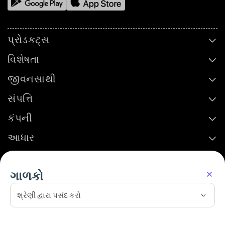
પ્રોડક્ટ્સ
વિશેષતા
જીવનસાથી
સંપત્તિ
કંપની
આધાર
શરતો અને નિયમો
ગોપનીયતા નીતિ
પાલન
રિફંડ અને રદ
ગાળકો
કરવાની નીતિ
© 2026 શિપરોકેટ. બધા હકો અમારી પાસે રાખેલા છે.