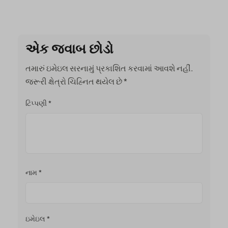
એક જવાબ છોડો
તમારું ઇમેઇલ સરનામું પ્રકાશિત કરવામાં આવશે નહીં.
જરૂરી ક્ષેત્રો ચિહ્નિત થયેલ છે
*
ટિપ્પણી
*
નામ
*
ઇમેઇલ
*