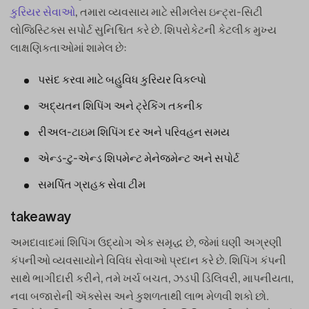
કુરિયર સેવાઓ
, તમારા વ્યવસાય માટે સીમલેસ ઇન્ટ્રા-સિટી
લોજિસ્ટિક્સ સપોર્ટ સુનિશ્ચિત કરે છે. શિપરોકેટની કેટલીક મુખ્ય
લાક્ષણિકતાઓમાં શામેલ છે:
પસંદ કરવા માટે બહુવિધ કુરિયર વિકલ્પો
અદ્યતન શિપિંગ અને ટ્રેકિંગ તકનીક
રીઅલ-ટાઇમ શિપિંગ દર અને પરિવહન સમય
એન્ડ-ટુ-એન્ડ શિપમેન્ટ મેનેજમેન્ટ અને સપોર્ટ
સમર્પિત ગ્રાહક સેવા ટીમ
takeaway
અમદાવાદમાં શિપિંગ ઉદ્યોગ એક સમૃદ્ધ છે, જેમાં ઘણી અગ્રણી
કંપનીઓ વ્યવસાયોને વિવિધ સેવાઓ પ્રદાન કરે છે. શિપિંગ કંપની
સાથે ભાગીદારી કરીને, તમે ખર્ચ બચત, ઝડપી ડિલિવરી, માપનીયતા,
નવા બજારોની ઍક્સેસ અને કુશળતાથી લાભ મેળવી શકો છો.