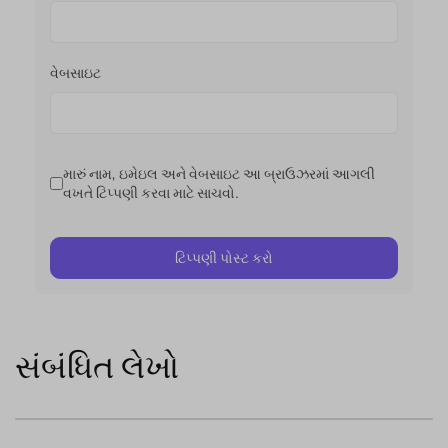
વેબસાઇટ
મારું નામ, ઇમેઇલ અને વેબસાઇટ આ બ્રાઉઝરમાં આગલી
વખતે ટિપ્પણી કરવા માટે સાચવો.
સંબંધિત લેખો