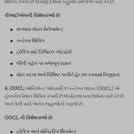
શિપિંગ કંપની છે જે ઘણા દેશોમાં બહુવિધ સ્થળોએ કાર્ય કરે છે.
પીઆઈએલની વિશેષતાઓ છે:
સપ્લાય ચેઇન મેનેજમેન્ટ
કન્ટેનર શિપિંગ
ટ્રેકિંગ માટે ડિજિટલ પ્લેટફોર્મ
લીલી પહેલ પર મજબૂત ધ્યાન
મોટા કદના અને વિશિષ્ટ કાર્ગોને હેન્ડલ કરવામાં નિપુણતા
ઓરિએન્ટ ઓવરસીઝ કન્ટેનર લાઇન (OOCL) એ
4. OOCL:
હોંગકોંગ સ્થિત શિપિંગ કંપની છે જે મોટાભાગના દેશોમાં કાર્ય કરે છે
અને તેની પાસે અનેક જહાજોનો કાફલો છે.
OOCL ની વિશેષતાઓ છે:
ટ્રેકિંગ અને મોનિટરિંગ શિપમેન્ટ