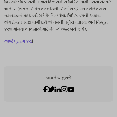
શિપરોકેટ વિશ્વસનીય અને વિશ્વસનીય શિપિંગ ભાગીદારોના નેટવર્ક
અને અદ્યતન શિપિંગ તકનીકની ઍક્સેસ પ્રદાન કરીને તમારા
વ્યવસાયને મદદ કરી શકે છે. નિષ્કર્ષમાં, શિપિંગ કંપની અથવા
એગ્રીગેટર સાથે ભાગીદારી એ તેમની પહોંચ વધારવા અને વિસ્તૃત
કરવા માંગતા વ્યવસાયો માટે ગેમ-ચેન્જર બની શકે છે.
આજે પ્રારંભ કરો
!
અમને અનુસરો