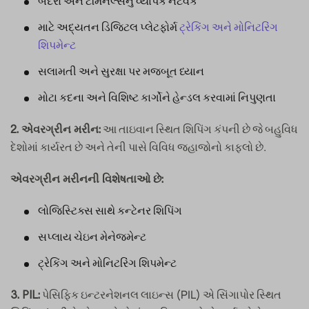
બંદરો અને ટર્મિનલ્સનું વ્યાપક નેટવર્ક
માટે અદ્યતન ડિજિટલ પ્લેટફોર્મ
ટ્રેકિંગ અને મોનિટરિંગ
શિપમેન્ટ
સલામતી અને સુરક્ષા પર મજબૂત ધ્યાન
મોટા કદના અને વિશિષ્ટ કાર્ગોને હેન્ડલ કરવામાં નિપુણતા
આ તાઇવાન સ્થિત શિપિંગ કંપની છે જે બહુવિધ
2. એવરગ્રીન મરીન:
દેશોમાં કાર્યરત છે અને તેની પાસે વિવિધ જહાજોનો કાફલો છે.
એવરગ્રીન મરીનની વિશેષતાઓ છે:
લોજિસ્ટિક્સ સાથે કન્ટેનર શિપિંગ
સપ્લાય ચેઇન મેનેજમેન્ટ
ટ્રેકિંગ અને મોનિટરિંગ શિપમેન્ટ
પેસિફિક ઇન્ટરનેશનલ લાઇન્સ (PIL) એ સિંગાપોર સ્થિત
3. PIL: