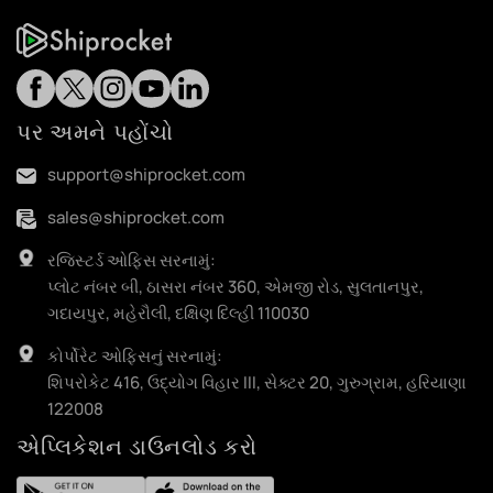
પર અમને પહોંચો
support@shiprocket.com
sales@shiprocket.com
રજિસ્ટર્ડ ઓફિસ સરનામું:
પ્લોટ નંબર બી, ઠાસરા નંબર 360, એમજી રોડ, સુલતાનપુર,
ગદાયપુર, મહેરૌલી, દક્ષિણ દિલ્હી 110030
કોર્પોરેટ ઓફિસનું સરનામું:
શિપરોકેટ 416, ઉદ્યોગ વિહાર III, સેક્ટર 20, ગુરુગ્રામ, હરિયાણા
122008
એપ્લિકેશન ડાઉનલોડ કરો