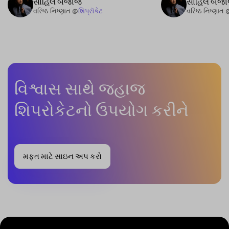
સાહિલ બજાજ
સાહિલ બજ
વરિષ્ઠ નિષ્ણાત @
શિપ્રૉકેટ
વરિષ્ઠ નિષ્ણાત 
વિશ્વાસ સાથે જહાજ
શિપરોકેટનો ઉપયોગ કરીને
મફત માટે સાઇન અપ કરો