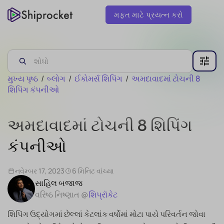
મફત માટે પ્રયત્ન કરો
મુખ્ય પૃષ્ઠ
/
બ્લોગ
/
ઈકોમર્સ શિપિંગ
/
અમદાવાદમાં ટોચની 8
શિપિંગ કંપનીઓ
અમદાવાદમાં ટોચની 8 શિપિંગ
કંપનીઓ
નવેમ્બર 17, 2023
6 મિનિટ વાંચ્યા
સાહિલ બજાજ
વરિષ્ઠ નિષ્ણાત @
શિપ્રૉકેટ
શિપિંગ ઉદ્યોગમાં છેલ્લાં કેટલાંક વર્ષોમાં મોટા પાયે પરિવર્તન જોવા