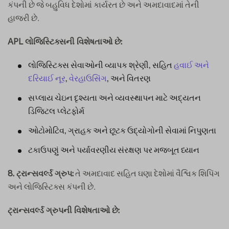
કંપની છે જે બહુવિધ દેશોમાં કાર્યરત છે અને અમદાવાદમાં તેની
હાજરી છે.
APL લોજિસ્ટિક્સની વિશેષતાઓ છે:
લોજિસ્ટિક્સ સેવાઓની વ્યાપક શ્રેણી, સહિત
હવાઈ ​​અને
દરિયાઈ નૂર
,
વેરહાઉસિંગ
, અને વિતરણ
સપ્લાય ચેઇન દૃશ્યતા અને વ્યવસ્થાપન માટે અદ્યતન
ડિજિટલ પ્લેટફોર્મ
ઓટોમોટિવ, ગ્રાહક અને છૂટક ઉદ્યોગોની સેવામાં નિપુણતા
ટકાઉપણું અને પર્યાવરણીય સંરક્ષણ પર મજબૂત ધ્યાન
તે અમદાવાદ સહિત ઘણા દેશોમાં વૈશ્વિક શિપિંગ
8. ટ્રાન્સવર્લ્ડ ગ્રુપ:
અને લોજિસ્ટિક્સ કંપની છે.
ટ્રાન્સવર્લ્ડ ગ્રુપની વિશેષતાઓ છે: