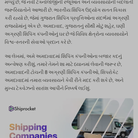
મળ્યું છે, જે નવી ટેક્નોલોજીની રજૂઆત અને વ્યવસાયોની બદલાતી
જરૂરિયાતોને આભારી છે. ભારતીય શિપિંગ ઉદ્યોગ સતત વિકાસ
કરી રહ્યો છે, જેમાં ગુજરાત શિપિંગ પ્રવૃત્તિઓના સંદર્ભમાં અગ્રણી
રાજ્યોમાંનું એક છે. અમદાવાદ, ગુજરાતનું સૌથી મોટું શહેર, ઘણી
અગ્રણી શિપિંગ કંપનીઓનું ઘર છે જે વિવિધ ક્ષેત્રોના વ્યવસાયોને
વિશ્વ-સ્તરની સેવાઓ પ્રદાન કરે છે.
આ લેખમાં, અમે અમદાવાદમાં શિપિંગ કંપનીઓના બજાર કદનું
અન્વેષણ કરીશું, તમારે તેમને શા માટે ધ્યાનમાં લેવાની જરૂર છે,
અમદાવાદની ટોચની 8 અગ્રણી શિપિંગ કંપનીઓ, શિપરોકેટ
અમદાવાદમાં તમારા વ્યવસાયને કેવી રીતે મદદ કરી શકે છે, અને
મુખ્ય ટેકવેઝનો સારાંશ આપીને નિષ્કર્ષ લઈશું.