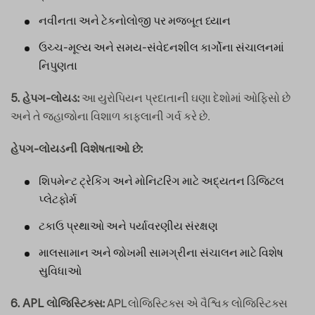
નવીનતા અને ટેકનોલોજી પર મજબૂત ધ્યાન
ઉચ્ચ-મૂલ્ય અને સમય-સંવેદનશીલ કાર્ગોના સંચાલનમાં
નિપુણતા
આ યુરોપિયન પ્રદાતાની ઘણા દેશોમાં ઓફિસો છે
5. હેપગ-લોયડ:
અને તે જહાજોના વિશાળ કાફલાની ગર્વ કરે છે.
હેપગ-લોયડની વિશેષતાઓ છે:
શિપમેન્ટ ટ્રેકિંગ અને મોનિટરિંગ માટે અદ્યતન ડિજિટલ
પ્લેટફોર્મ
ટકાઉ પ્રથાઓ અને પર્યાવરણીય સંરક્ષણ
માલસામાન અને જોખમી સામગ્રીના સંચાલન માટે વિશેષ
સુવિધાઓ
APL લોજિસ્ટિક્સ એ વૈશ્વિક લોજિસ્ટિક્સ
6. APL લોજિસ્ટિક્સ: