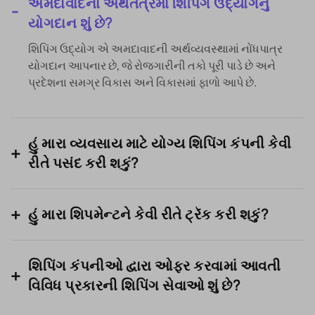
અમદાવાદના અર્થતંત્રમાં શિપિંગ ઉદ્યોગનું
યોગદાન શું છે?
શિપિંગ ઉદ્યોગ એ અમદાવાદની અર્થવ્યવસ્થામાં નોંધપાત્ર
યોગદાન આપનાર છે, જે રોજગારીની તકો પૂરી પાડે છે અને
પ્રદેશના સમગ્ર વિકાસ અને વિકાસમાં ફાળો આપે છે.
હું મારા વ્યવસાય માટે યોગ્ય શિપિંગ કંપની કેવી
રીતે પસંદ કરી શકું?
હું મારા શિપમેન્ટને કેવી રીતે ટ્રૅક કરી શકું?
શિપિંગ કંપનીઓ દ્વારા ઓફર કરવામાં આવતી
વિવિધ પ્રકારની શિપિંગ સેવાઓ શું છે?