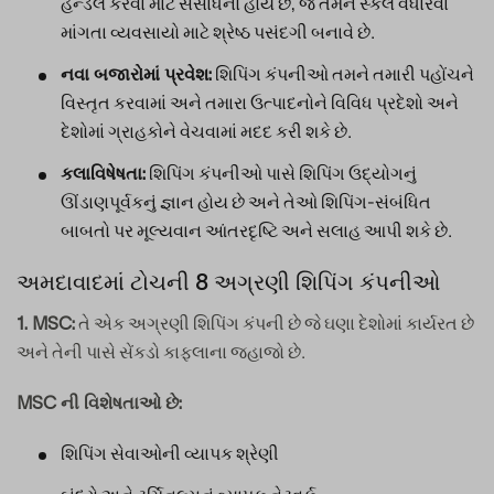
હેન્ડલ કરવા માટે સંસાધનો હોય છે, જે તેમને સ્કેલ વધારવા
માંગતા વ્યવસાયો માટે શ્રેષ્ઠ પસંદગી બનાવે છે.
શિપિંગ કંપનીઓ તમને તમારી પહોંચને
નવા બજારોમાં પ્રવેશ:
વિસ્તૃત કરવામાં અને તમારા ઉત્પાદનોને વિવિધ પ્રદેશો અને
દેશોમાં ગ્રાહકોને વેચવામાં મદદ કરી શકે છે.
શિપિંગ કંપનીઓ પાસે શિપિંગ ઉદ્યોગનું
કલાવિષેષતા:
ઊંડાણપૂર્વકનું જ્ઞાન હોય છે અને તેઓ શિપિંગ-સંબંધિત
બાબતો પર મૂલ્યવાન આંતરદૃષ્ટિ અને સલાહ આપી શકે છે.
અમદાવાદમાં ટોચની 8 અગ્રણી શિપિંગ કંપનીઓ
તે એક અગ્રણી શિપિંગ કંપની છે જે ઘણા દેશોમાં કાર્યરત છે
1. MSC:
અને તેની પાસે સેંકડો કાફલાના જહાજો છે.
MSC ની વિશેષતાઓ છે:
શિપિંગ સેવાઓની વ્યાપક શ્રેણી