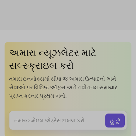
અમારા ન્યૂઝલેટર માટે
સબ્સ્ક્રાઇબ કરો
તમારા ઇનબોક્સમાં સીધા જ અમારા ઉત્પાદનો અને
સેવાઓ પર વિશિષ્ટ ઑફર્સ અને નવીનતમ સમાચાર
પ્રાપ્ત કરનાર પ્રથમ બનો.