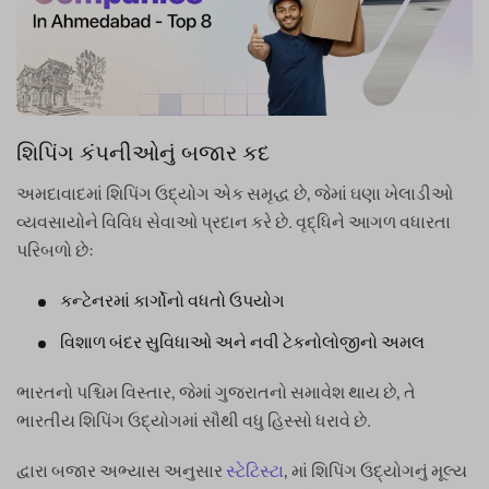
શિપિંગ કંપનીઓનું બજાર કદ
અમદાવાદમાં શિપિંગ ઉદ્યોગ એક સમૃદ્ધ છે, જેમાં ઘણા ખેલાડીઓ
વ્યવસાયોને વિવિધ સેવાઓ પ્રદાન કરે છે. વૃદ્ધિને આગળ વધારતા
પરિબળો છે:
કન્ટેનરમાં કાર્ગોનો વધતો ઉપયોગ
વિશાળ બંદર સુવિધાઓ અને નવી ટેકનોલોજીનો અમલ
ભારતનો પશ્ચિમ વિસ્તાર, જેમાં ગુજરાતનો સમાવેશ થાય છે, તે
ભારતીય શિપિંગ ઉદ્યોગમાં સૌથી વધુ હિસ્સો ધરાવે છે.
દ્વારા બજાર અભ્યાસ અનુસાર
સ્ટેટિસ્ટા
, માં શિપિંગ ઉદ્યોગનું મૂલ્ય