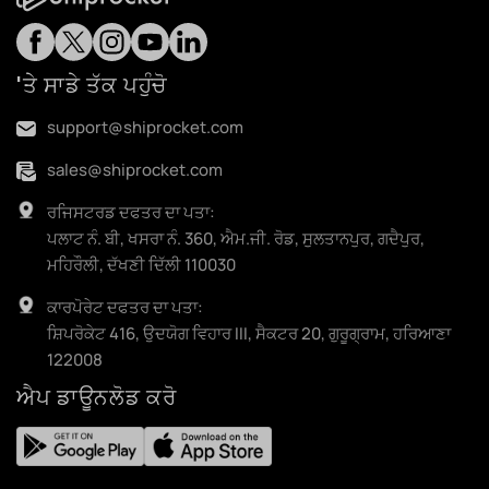
'ਤੇ ਸਾਡੇ ਤੱਕ ਪਹੁੰਚੋ
support@shiprocket.com
sales@shiprocket.com
ਰਜਿਸਟਰਡ ਦਫਤਰ ਦਾ ਪਤਾ:
ਪਲਾਟ ਨੰ. ਬੀ, ਖਸਰਾ ਨੰ. 360, ਐਮ.ਜੀ. ਰੋਡ, ਸੁਲਤਾਨਪੁਰ, ਗਦੈਪੁਰ,
ਮਹਿਰੌਲੀ, ਦੱਖਣੀ ਦਿੱਲੀ 110030
ਕਾਰਪੋਰੇਟ ਦਫਤਰ ਦਾ ਪਤਾ:
ਸ਼ਿਪਰੋਕੇਟ 416, ਉਦਯੋਗ ਵਿਹਾਰ III, ਸੈਕਟਰ 20, ਗੁਰੂਗ੍ਰਾਮ, ਹਰਿਆਣਾ
122008
ਐਪ ਡਾਊਨਲੋਡ ਕਰੋ