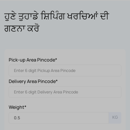
ਹੁਣੇ ਤੁਹਾਡੇ ਸ਼ਿਪਿੰਗ ਖਰਚਿਆਂ ਦੀ
ਗਣਨਾ ਕਰੋ
Pick-up Area Pincode*
Delivery Area Pincode*
Weight*
KG