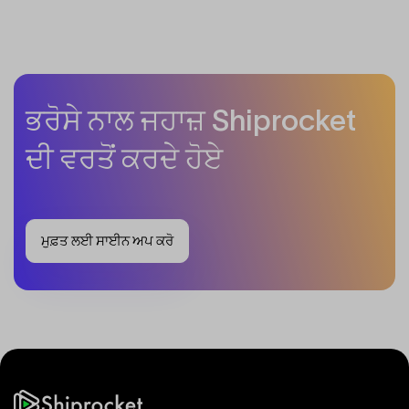
ਭਰੋਸੇ ਨਾਲ ਜਹਾਜ਼
Shiprocket
ਦੀ ਵਰਤੋਂ ਕਰਦੇ ਹੋਏ
ਮੁਫ਼ਤ ਲਈ ਸਾਈਨ ਅਪ ਕਰੋ