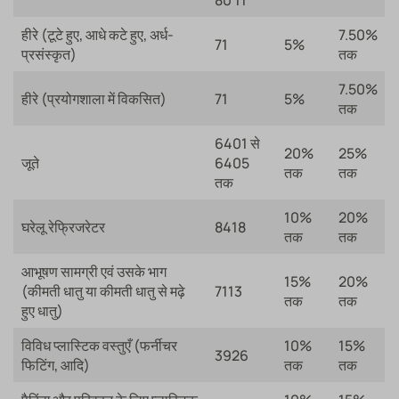
हीरे (टूटे हुए, आधे कटे हुए, अर्ध-
7.50%
71
5%
प्रसंस्कृत)
तक
7.50%
हीरे (प्रयोगशाला में विकसित)
71
5%
तक
6401 से
20%
25%
जूते
6405
तक
तक
तक
10%
20%
घरेलू रेफ्रिजरेटर
8418
तक
तक
आभूषण सामग्री एवं उसके भाग
15%
20%
(कीमती धातु या कीमती धातु से मढ़े
7113
तक
तक
हुए धातु)
विविध प्लास्टिक वस्तुएँ (फर्नीचर
10%
15%
3926
फिटिंग, आदि)
तक
तक