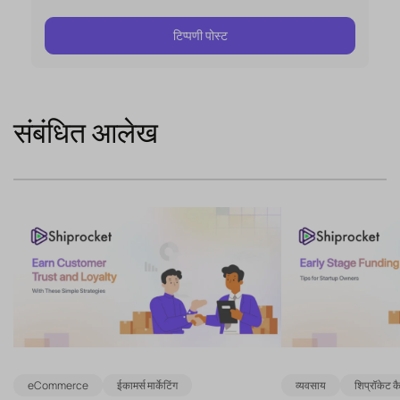
संबंधित आलेख
eCommerce
ईकामर्स मार्केटिंग
व्यवसाय
शिप्रॉकेट 