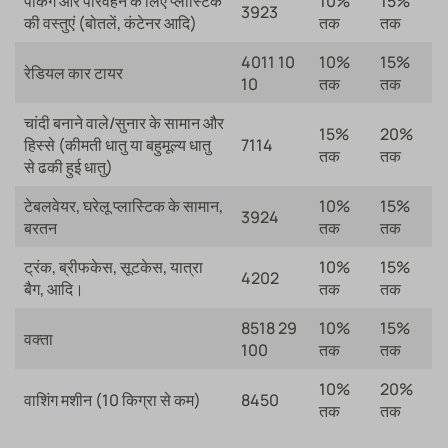
पैकिंग और परिवहन के लिए प्लास्टिक
10%
15%
3923
की वस्तुएं (बोतलें, कंटेनर आदि)
तक
तक
4011 10
10%
15%
रेडियल कार टायर
10
तक
तक
चांदी बनाने वाले/सुनार के सामान और
15%
20%
हिस्से (कीमती धातु या बहुमूल्य धातु
7114
तक
तक
से ढकी हुई धातु)
टेबलवेयर, घरेलू प्लास्टिक के सामान,
10%
15%
3924
बरतन
तक
तक
ट्रंक, ब्रीफकेस, सूटकेस, यात्रा
10%
15%
4202
बैग, आदि।
तक
तक
8518 29
10%
15%
वक्ता
100
तक
तक
10%
20%
वाशिंग मशीन (10 किग्रा से कम)
8450
तक
तक