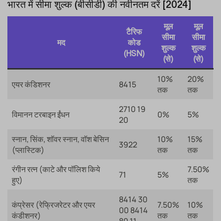
भारत में सीमा शुल्क (बीसीडी) की नवीनतम दरें [2024]
मूल
मूल
टैरिफ
सीमा
सीमा
मद
कोड
शुल्क
शुल्क
(HSN)
(से)
(से)
10%
20%
एयर कंडिशनर
8415
तक
तक
2710 19
विमानन टरबाइन ईंधन
0%
5%
20
स्नान, सिंक, शॉवर स्नान, वॉश बेसिन
10%
15%
3922
(प्लास्टिक)
तक
तक
रंगीन रत्न (काटे और पॉलिश किये
7.50%
71
5%
हुए)
तक
8414 30
कंप्रेसर (रेफ्रिजरेटर और एयर
7.50%
10%
00 8414
कंडीशनर)
तक
तक
80 11