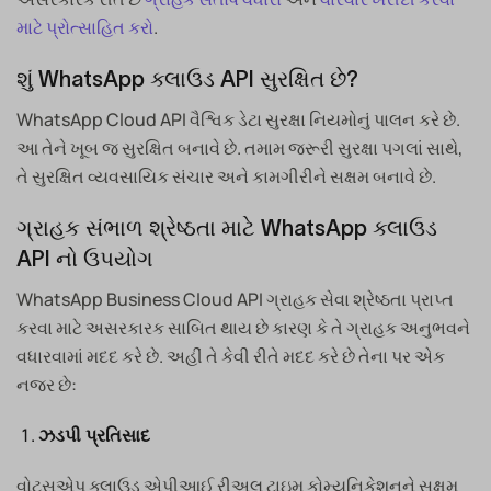
માટે પ્રોત્સાહિત કરો
.
શું WhatsApp ક્લાઉડ API સુરક્ષિત છે?
WhatsApp Cloud API વૈશ્વિક ડેટા સુરક્ષા નિયમોનું પાલન કરે છે.
આ તેને ખૂબ જ સુરક્ષિત બનાવે છે. તમામ જરૂરી સુરક્ષા પગલાં સાથે,
તે સુરક્ષિત વ્યવસાયિક સંચાર અને કામગીરીને સક્ષમ બનાવે છે.
ગ્રાહક સંભાળ શ્રેષ્ઠતા માટે WhatsApp ક્લાઉડ
API નો ઉપયોગ
WhatsApp Business Cloud API ગ્રાહક સેવા શ્રેષ્ઠતા પ્રાપ્ત
કરવા માટે અસરકારક સાબિત થાય છે કારણ કે તે ગ્રાહક અનુભવને
વધારવામાં મદદ કરે છે. અહીં તે કેવી રીતે મદદ કરે છે તેના પર એક
નજર છે:
ઝડપી પ્રતિસાદ
વોટ્સએપ ક્લાઉડ એપીઆઈ રીઅલ ટાઇમ કોમ્યુનિકેશનને સક્ષમ