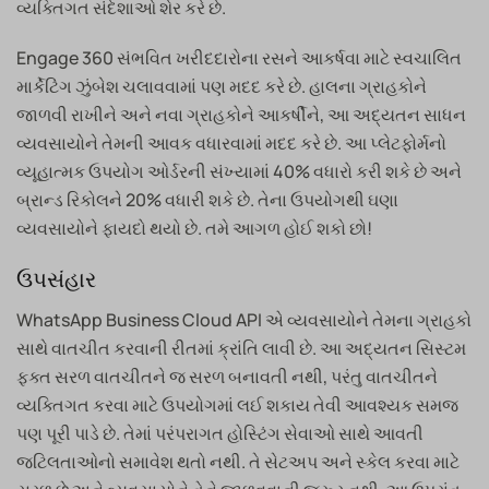
વ્યક્તિગત સંદેશાઓ શેર કરે છે.
Engage 360 ​​સંભવિત ખરીદદારોના રસને આકર્ષવા માટે સ્વચાલિત
માર્કેટિંગ ઝુંબેશ ચલાવવામાં પણ મદદ કરે છે. હાલના ગ્રાહકોને
જાળવી રાખીને અને નવા ગ્રાહકોને આકર્ષીને, આ અદ્યતન સાધન
વ્યવસાયોને તેમની આવક વધારવામાં મદદ કરે છે. આ પ્લેટફોર્મનો
વ્યૂહાત્મક ઉપયોગ ઓર્ડરની સંખ્યામાં 40% વધારો કરી શકે છે અને
બ્રાન્ડ રિકોલને 20% વધારી શકે છે. તેના ઉપયોગથી ઘણા
વ્યવસાયોને ફાયદો થયો છે. તમે આગળ હોઈ શકો છો!
ઉપસંહાર
WhatsApp Business Cloud API એ વ્યવસાયોને તેમના ગ્રાહકો
સાથે વાતચીત કરવાની રીતમાં ક્રાંતિ લાવી છે. આ અદ્યતન સિસ્ટમ
ફક્ત સરળ વાતચીતને જ સરળ બનાવતી નથી, પરંતુ વાતચીતને
વ્યક્તિગત કરવા માટે ઉપયોગમાં લઈ શકાય તેવી આવશ્યક સમજ
પણ પૂરી પાડે છે. તેમાં પરંપરાગત હોસ્ટિંગ સેવાઓ સાથે આવતી
જટિલતાઓનો સમાવેશ થતો નથી. તે સેટઅપ અને સ્કેલ કરવા માટે