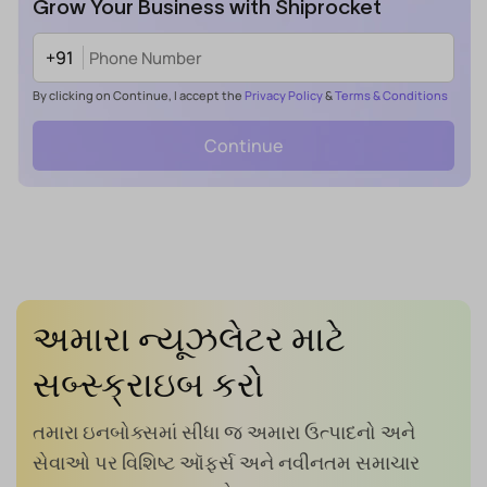
Grow Your Business with Shiprocket
+91
By clicking on Continue, I accept the
Privacy Policy
&
Terms & Conditions
Continue
અમારા ન્યૂઝલેટર માટે
સબ્સ્ક્રાઇબ કરો
તમારા ઇનબોક્સમાં સીધા જ અમારા ઉત્પાદનો અને
સેવાઓ પર વિશિષ્ટ ઑફર્સ અને નવીનતમ સમાચાર