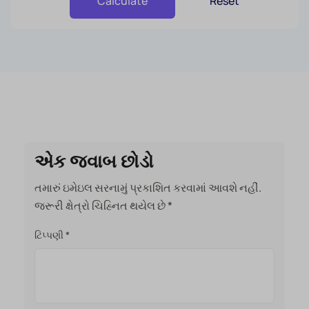
Reset
Calculate
એક જવાબ છોડો
તમારું ઇમેઇલ સરનામું પ્રકાશિત કરવામાં આવશે નહીં.
જરૂરી ક્ષેત્રો ચિહ્નિત થયેલ છે
*
ટિપ્પણી
*