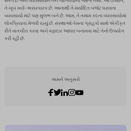
સરળ છે અને વ્યવસાયોને તેને જાળવવાની જરૂર નથી. આ ઉપરાંત,
તે ખૂબ ખર્ચ-અસરકારક છે. આનાથી તે મર્યાદિત બજેટ ધરાવતા
વ્યવસાયો માટે પણ સુલભ બને છે. આમ, તે તમામ કદના વ્યવસાયોમાં
લોકપ્રિયતા મેળવી રહ્યું છે. સંસ્થાઓ તેમના ગ્રાહકો સાથે એકીકૃત
રીતે વાતચીત કરવા અને વફાદાર આધાર બનાવવા માટે તેનો ઉપયોગ
કરી રહી છે.
અમને અનુસરો