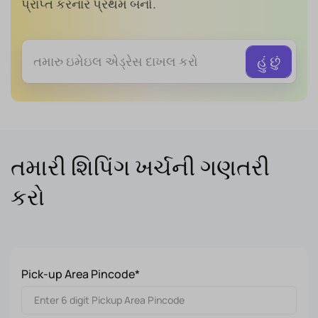
પ્રાપ્ત કરનાર પ્રથમ બનો.
તમારી શિપિંગ ખર્ચની ગણતરી
કરો
Pick-up Area Pincode*