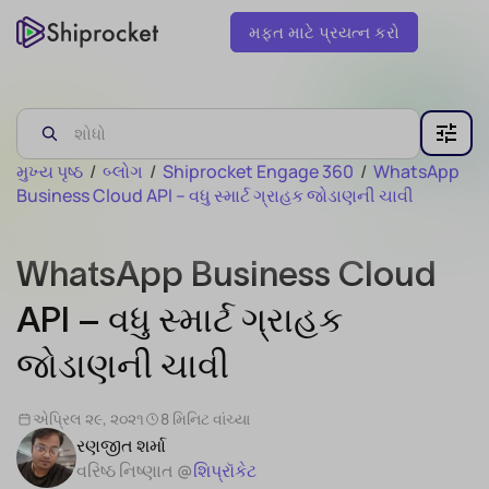
મફત માટે પ્રયત્ન કરો
મુખ્ય પૃષ્ઠ
/
બ્લોગ
/
Shiprocket Engage 360
/
WhatsApp
Business Cloud API – વધુ સ્માર્ટ ગ્રાહક જોડાણની ચાવી
WhatsApp Business Cloud
API – વધુ સ્માર્ટ ગ્રાહક
જોડાણની ચાવી
એપ્રિલ ૨૯, ૨૦૨૧
8 મિનિટ વાંચ્યા
રણજીત શર્મા
વરિષ્ઠ નિષ્ણાત @
શિપ્રૉકેટ