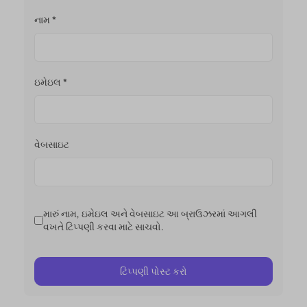
નામ
*
ઇમેઇલ
*
વેબસાઇટ
મારું નામ, ઇમેઇલ અને વેબસાઇટ આ બ્રાઉઝરમાં આગલી
વખતે ટિપ્પણી કરવા માટે સાચવો.