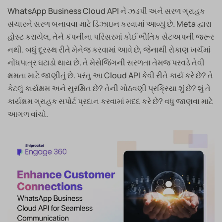
WhatsApp Business Cloud API ને ઝડપી અને સરળ ગ્રાહક
સંચારને સરળ બનાવવા માટે ડિઝાઇન કરવામાં આવ્યું છે. Meta દ્વારા
હોસ્ટ કરાયેલ, તેને કંપનીના પરિસરમાં કોઈ ભૌતિક સેટઅપની જરૂર
નથી. બધું દૂરસ્થ રીતે મેનેજ કરવામાં આવે છે, જેનાથી રોકાણ ખર્ચમાં
નોંધપાત્ર ઘટાડો થાય છે. તે મેસેજિંગની સરળતા તેમજ પરવડે તેવી
ક્ષમતા માટે જાણીતું છે. પરંતુ આ Cloud API કેવી રીતે કાર્ય કરે છે? તે
કેટલું કાર્યક્ષમ અને સુરક્ષિત છે? તેની ગોઠવણી પ્રક્રિયા શું છે? શું તે
કાર્યક્ષમ ગ્રાહક સપોર્ટ પ્રદાન કરવામાં મદદ કરે છે? વધુ જાણવા માટે
આગળ વાંચો.