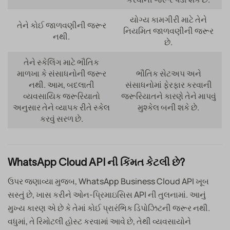
યોગ્ય કામગીરી માટે તેને
તેને કોઈ જાળવણીની જરૂર
નિયમિત જાળવણીની જરૂર
નથી.
છે.
તેને સ્કેલિંગ માટે ભૌતિક
માળખા કે સંસાધનોની જરૂર
ભૌતિક સેટઅપ અને
નથી. આમ, બદલાતી
સંસાધનોમાં ફેરફાર કરવાની
વ્યવસાયિક જરૂરિયાતો
જરૂરિયાતને કારણે તેને માપવું
અનુસાર તેને વ્યાપક રીતે સ્કેલ
મુશ્કેલ બની શકે છે.
કરવું સરળ છે.
WhatsApp Cloud API ની કિંમત કેટલી છે?
ઉપર જણાવ્યા મુજબ, WhatsApp Business Cloud API ખૂબ
સસ્તું છે, ખાસ કરીને ઓન-પ્રિમાઇસિસ API ની તુલનામાં. આનું
મુખ્ય કારણ એ છે કે તેમાં કોઈ પ્રારંભિક ડિપોઝિટની જરૂર નથી.
વધુમાં, તે રિમોટલી હોસ્ટ કરવામાં આવે છે, તેથી વ્યવસાયોને