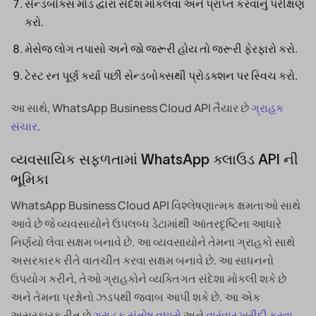
સેન્ડબોક્સ મોડ દ્વારા સંદેશ મોકલવા અને પ્રાપ્ત કરવાનું પરીક્ષણ
કરો.
મેસેજ લોગ તપાસો અને જો જરૂરી હોય તો જરૂરી ફેરફારો કરો.
ટેસ્ટ રન પૂર્ણ કર્યા પછી સેન્ડબોક્સથી પ્રોડક્શન પર સ્વિચ કરો.
આ સાથે, WhatsApp Business Cloud API તૈયાર છે
ગ્રાહક
સંચાર
.
વ્યવસાયિક સફળતામાં WhatsApp ક્લાઉડ API ની
ભૂમિકા
WhatsApp Business Cloud API વિશ્લેષણાત્મક ક્ષમતાઓ સાથે
આવે છે જે વ્યવસાયોને ઉપલબ્ધ ડેટામાંથી આંતરદૃષ્ટિના આધારે
નિર્ણયો લેવા સક્ષમ બનાવે છે. આ વ્યવસાયોને તેમના ગ્રાહકો સાથે
અસરકારક રીતે વાતચીત કરવા સક્ષમ બનાવે છે. આ સાધનનો
ઉપયોગ કરીને, તેઓ ગ્રાહકોને વ્યક્તિગત સંદેશા મોકલી શકે છે
અને તેમના પ્રશ્નોનો ઝડપથી જવાબ આપી શકે છે. આ એક
અસરકારક રીત છે
ગ્રાહક સંતોષ વધારો
અને
વારંવાર ખરીદી કરવા