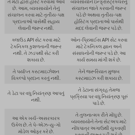
તે મેટા દ્વારા હોસ્ટ કરવામાં આવે
વ્યવસાયોને ઇન્ફ્રાસ્ટ્રક્ચરનું
છે. આમ, વ્યવસાયોને તેનું
સંચાલન જાતે કરવાની જરૂર
સંચાલન કરવા માટે તૃતીય-પક્ષ
પડે છે અથવા તૃતીય-પક્ષ
પ્રદાતાઓ પાસેથી સહાય
હોસ્ટિંગ પ્રદાતાઓ પાસેથી
લેવાની જરૂર નથી.
મદદ લેવાની જરૂર પડે છે.
ક્લાઉડ API સેટ કરવા માટે
ઓન-પ્રિમાઈસ API સેટ કરવા
ટેકનિકલ કુશળતાની જરૂર
માટે ટેકનિકલ જ્ઞાન અને
નથી. તે ઝડપથી સેટ કરી
સંસાધનોની જરૂર પડે છે. આ
શકાય છે.
કાર્ય સમય માંગી શકે છે.
તે પર્યાપ્ત કસ્ટમાઇઝેશન
તેને જરૂરિયાત મુજબ
વિકલ્પો પ્રદાન કરતું નથી.
કસ્ટમાઇઝ કરી શકાય છે.
તે ડેટાના સંગ્રહ તેમજ
તે ડેટા પર વધુ નિયંત્રણ આપતું
પ્રક્રિયા પર વધુ નિયંત્રણ પૂરું
નથી.
પાડે છે.
તે તુલનાત્મક રીતે મોંઘુ છે.
આ એક ખર્ચ-અસરકારક
વ્યવસાયોને તેના સેટઅપ માટે
ઉકેલ છે. તે પે-એઝ-યુ-ગો
નોંધપાત્ર અગાઉથી ચુકવણી
મોડેલ ઓફર કરે છે.
કરવાની જરૂર પડી શકે છે.