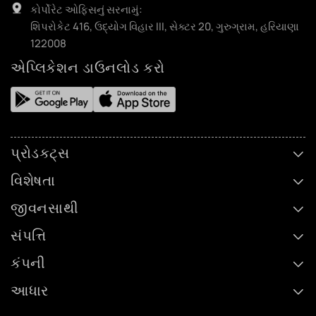
કોર્પોરેટ ઓફિસનું સરનામું:
શિપરોકેટ 416, ઉદ્યોગ વિહાર III, સેક્ટર 20, ગુરુગ્રામ, હરિયાણા
122008
એપ્લિકેશન ડાઉનલોડ કરો
પ્રોડક્ટ્સ
વિશેષતા
જીવનસાથી
સંપત્તિ
કંપની
આધાર