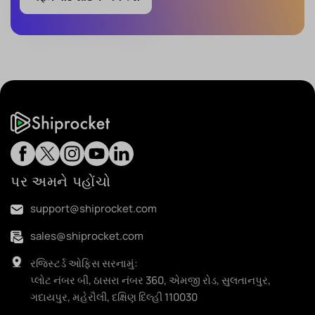
પર અમને પહોંચો
support@shiprocket.com
sales@shiprocket.com
રજિસ્ટર્ડ ઓફિસ સરનામું:
પ્લોટ નંબર બી, ઠાસરા નંબર 360, એમજી રોડ, સુલતાનપુર,
ગદાયપુર, મહેરૌલી, દક્ષિણ દિલ્હી 110030