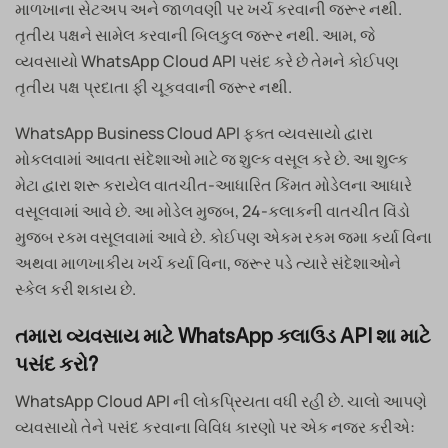
માળખાના સેટઅપ અને જાળવણી પર ખર્ચ કરવાની જરૂર નથી.
તૃતીય પક્ષને સામેલ કરવાની બિલકુલ જરૂર નથી. આમ, જે
વ્યવસાયો WhatsApp Cloud API પસંદ કરે છે તેમને કોઈપણ
તૃતીય પક્ષ પ્રદાતા ફી ચૂકવવાની જરૂર નથી.
WhatsApp Business Cloud API ફક્ત વ્યવસાયો દ્વારા
મોકલવામાં આવતા સંદેશાઓ માટે જ શુલ્ક વસૂલ કરે છે. આ શુલ્ક
મેટા દ્વારા શરૂ કરાયેલ વાતચીત-આધારિત કિંમત મોડેલના આધારે
વસૂલવામાં આવે છે. આ મોડેલ મુજબ, 24-કલાકની વાતચીત વિંડો
મુજબ રકમ વસૂલવામાં આવે છે. કોઈપણ એકમ રકમ જમા કર્યા વિના
અથવા માળખાકીય ખર્ચ કર્યા વિના, જરૂર પડે ત્યારે સંદેશાઓને
સ્કેલ કરી શકાય છે.
તમારા વ્યવસાય માટે WhatsApp ક્લાઉડ API શા માટે
પસંદ કરો?
WhatsApp Cloud API ની લોકપ્રિયતા વધી રહી છે. ચાલો આપણે
વ્યવસાયો તેને પસંદ કરવાના વિવિધ કારણો પર એક નજર કરીએ: