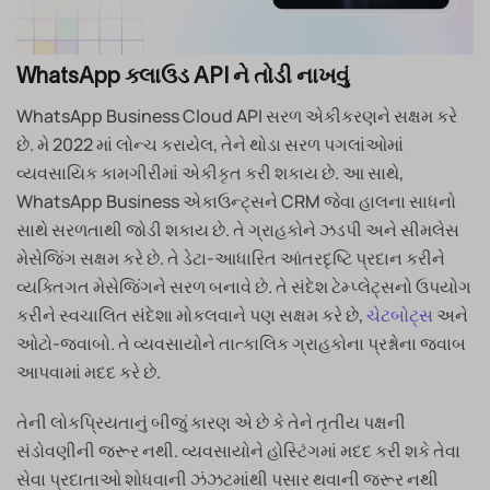
WhatsApp ક્લાઉડ API ને તોડી નાખવું
WhatsApp Business Cloud API સરળ એકીકરણને સક્ષમ કરે
છે. મે 2022 માં લોન્ચ કરાયેલ, તેને થોડા સરળ પગલાંઓમાં
વ્યવસાયિક કામગીરીમાં એકીકૃત કરી શકાય છે. આ સાથે,
WhatsApp Business એકાઉન્ટ્સને CRM જેવા હાલના સાધનો
સાથે સરળતાથી જોડી શકાય છે. તે ગ્રાહકોને ઝડપી અને સીમલેસ
મેસેજિંગ સક્ષમ કરે છે. તે ડેટા-આધારિત આંતરદૃષ્ટિ પ્રદાન કરીને
વ્યક્તિગત મેસેજિંગને સરળ બનાવે છે. તે સંદેશ ટેમ્પ્લેટ્સનો ઉપયોગ
કરીને સ્વચાલિત સંદેશા મોકલવાને પણ સક્ષમ કરે છે,
ચેટબોટ્સ
અને
ઓટો-જવાબો. તે વ્યવસાયોને તાત્કાલિક ગ્રાહકોના પ્રશ્નોના જવાબ
આપવામાં મદદ કરે છે.
તેની લોકપ્રિયતાનું બીજું કારણ એ છે કે તેને તૃતીય પક્ષની
સંડોવણીની જરૂર નથી. વ્યવસાયોને હોસ્ટિંગમાં મદદ કરી શકે તેવા
સેવા પ્રદાતાઓ શોધવાની ઝંઝટમાંથી પસાર થવાની જરૂર નથી