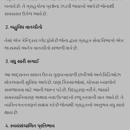
બનાવે છે. તે ગ્રાહકોના પ્રશ્નોના ઝડપી જવાબો આપે છે જેનાથી
સમયસર ઉકેલ આવે છે.
બહુવિધ વાતચીતો
તેમાં એક કેન્દ્રિય પ્લેટફોર્મ છે જેના દ્વારા ગ્રાહક સેવા વિભાગો એક
જ સમયે અનેક વાતચીતો સંભાળી શકે છે.
વધુ સારી સગાઈ
આ અદ્યતન સાધન ઉચ્ચ ગુણવત્તાવાળી છબીઓ અને વિડિઓઝ
મોકલવાની સુવિધા આપે છે. ઘણા કિસ્સાઓમાં, ચોક્કસ ખ્યાલોને
સમજાવવા માટે આની જરૂર પડે છે, ઉદાહરણ તરીકે, જ્યારે
સમસ્યાનિવારણ અથવા નવા ઉત્પાદનો રજૂ કરવાની વાત આવે છે. તે
વ્યક્તિગતકરણને સક્ષમ કરે છે જેનાથી ગ્રાહકનો અનુભવ વધુ સારો
થાય છે.
સ્વયંસંચાલિત પ્રતિભાવ