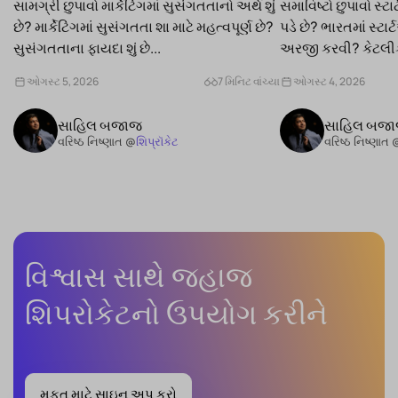
સામગ્રી છુપાવો માર્કેટિંગમાં સુસંગતતાનો અર્થ શું
સમાવિષ્ટો છુપાવો સ્ટ
છે? માર્કેટિંગમાં સુસંગતતા શા માટે મહત્વપૂર્ણ છે?
પડે છે? ભારતમાં સ્ટાર
સુસંગતતાના ફાયદા શું છે...
અરજી કરવી? કેટલ
છે...
ઓગસ્ટ 5, 2026
7 મિનિટ વાંચ્યા
ઓગસ્ટ 4, 2026
સાહિલ બજાજ
સાહિલ બજ
વરિષ્ઠ નિષ્ણાત @
શિપ્રૉકેટ
વરિષ્ઠ નિષ્ણાત 
વિશ્વાસ સાથે જહાજ
શિપરોકેટનો ઉપયોગ કરીને
મફત માટે સાઇન અપ કરો