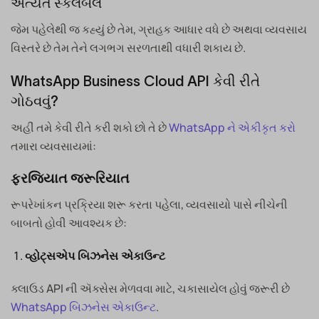
અત્યંત સ્કેલેબલ
જેમ પહેલેથી જ કહ્યું છે તેમ, ગ્રાહક આધાર વધે છે અથવા વ્યવસાય
વિસ્તરે છે તેમ તેને લગભગ સરળતાથી વધારી શકાય છે.
WhatsApp Business Cloud API કેવી રીતે
ગોઠવવું?
અહીં તમે કેવી રીતે કરી શકો છો તે છે
WhatsApp ને એકીકૃત કરો
તમારા વ્યવસાયમાં:
ફરજિયાત જરૂરિયાત
રૂપરેખાંકન પ્રક્રિયા શરૂ કરતા પહેલા, વ્યવસાયો પાસે નીચેની
બાબતો હોવી આવશ્યક છે:
વ્હોટ્સએપ બિઝનેસ એકાઉન્ટ
ક્લાઉડ API ની ઍક્સેસ મેળવવા માટે, ચકાસાયેલ હોવું જરૂરી છે
WhatsApp બિઝનેસ એકાઉન્ટ
.