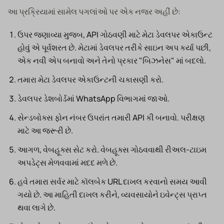
આ પ્રક્રિયામાં સામેલ પગલાંઓ પર એક નજર અહીં છે:
ઉપર જણાવ્યા મુજબ, API ગોઠવણી માટે મેટા ડેવલપર એકાઉન્ટ
હોવું એ પૂર્વશરત છે. મેટામાં ડેવલપર તરીકે સાઇન અપ કર્યા પછી,
એક નવી એપ બનાવો અને તેનો પ્રકાર "બિઝનેસ" માં બદલો.
તમારા મેટા ડેવલપર એકાઉન્ટની ચકાસણી કરો.
ડેવલપર ડેશબોર્ડમાં WhatsApp વિભાગમાં જાઓ.
સેન્ડબોક્સ ફોન નંબર ઉપરાંત તમારી API કી બનાવો. પરીક્ષણ
માટે આ જરૂરી છે.
આગળ, વેબહૂક્સ સેટ કરો. વેબહૂક્સ ગોઠવવાથી રીઅલ-ટાઇમ
અપડેટ્સ મેળવવામાં મદદ મળે છે.
હવે તમારા સર્વર માટે કૉલબેક URL દાખલ કરવાનો સમય આવી
ગયો છે. આ માહિતી દાખલ કરીને, વ્યવસાયોને ઇવેન્ટ્સ પ્રાપ્ત
થવા લાગે છે.