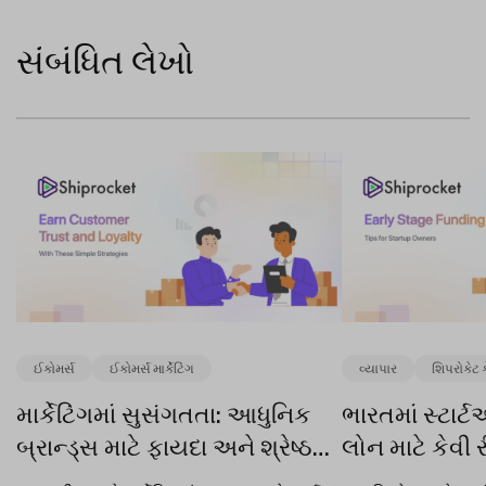
સંબંધિત લેખો
ઈકોમર્સ
ઈકોમર્સ માર્કેટિંગ
વ્યાપાર
શિપરોકેટ 
માર્કેટિંગમાં સુસંગતતા: આધુનિક
ભારતમાં સ્ટાર
બ્રાન્ડ્સ માટે ફાયદા અને શ્રેષ્ઠ
લોન માટે કેવી
પ્રથાઓ
(૨૦૨૬)