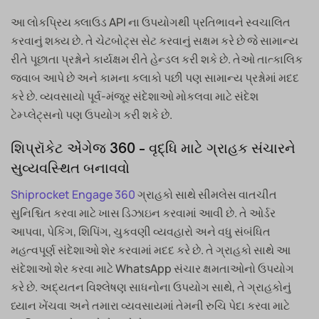
આ લોકપ્રિય ક્લાઉડ API ના ઉપયોગથી પ્રતિભાવને સ્વચાલિત
કરવાનું શક્ય છે. તે ચેટબોટ્સ સેટ કરવાનું સક્ષમ કરે છે જે સામાન્ય
રીતે પૂછાતા પ્રશ્નોને કાર્યક્ષમ રીતે હેન્ડલ કરી શકે છે. તેઓ તાત્કાલિક
જવાબ આપે છે અને કામના કલાકો પછી પણ સામાન્ય પ્રશ્નોમાં મદદ
કરે છે. વ્યવસાયો પૂર્વ-મંજૂર સંદેશાઓ મોકલવા માટે સંદેશ
ટેમ્પ્લેટ્સનો પણ ઉપયોગ કરી શકે છે.
શિપ્રૉકેટ એંગેજ 360 - વૃદ્ધિ માટે ગ્રાહક સંચારને
સુવ્યવસ્થિત બનાવવો
Shiprocket Engage 360
ગ્રાહકો સાથે સીમલેસ વાતચીત
સુનિશ્ચિત કરવા માટે ખાસ ડિઝાઇન કરવામાં આવી છે. તે ઓર્ડર
આપવા, પેકિંગ, શિપિંગ, ચુકવણી વ્યવહારો અને વધુ સંબંધિત
મહત્વપૂર્ણ સંદેશાઓ શેર કરવામાં મદદ કરે છે. તે ગ્રાહકો સાથે આ
સંદેશાઓ શેર કરવા માટે WhatsApp સંચાર ક્ષમતાઓનો ઉપયોગ
કરે છે. અદ્યતન વિશ્લેષણ સાધનોના ઉપયોગ સાથે, તે ગ્રાહકોનું
ધ્યાન ખેંચવા અને તમારા વ્યવસાયમાં તેમની રુચિ પેદા કરવા માટે