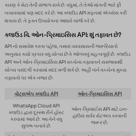
કારણ કે મેટા તેની સંભાળ રાખે છે. વધુમાં, તે તેઓ માંગતી ભારે ફી
બચાવવામાં પણ મદદ કરે છે. આ ક્લાઉડ API મફતમાં ઍક્સેસ કરી
શકાય છે. તે ફક્ત ઉપયોગના આધારે ચાર્જ કરે છે.
ક્લાઉડ વિ. ઓન-પ્રિમાઇસિસ API: શું તફાવત છે?
API નો સમાવેશ કરતા પહેલા, તમારા વ્યવસાયની જરૂરિયાતો
અનુસાર કયો પ્રકાર વધુ યોગ્ય છે તે ઓળખવું મહત્વપૂર્ણ છે. ક્લાઉડ
API અને ઓન-પ્રિમાઇસિસ API વચ્ચેના તફાવતને સમજવાથી
યોગ્ય પસંદગી કરવામાં મદદ મળી શકે છે. અહીં બંને વચ્ચેના મુખ્ય
તફાવતો પર એક નજર છે:
વોટ્સએપ ક્લાઉડ API
ઓન-પ્રિમાઇસિસ API
WhatsApp Cloud API
ઓન-પ્રિમાઈસ API માટે ઇન-
ક્લાઉડ દ્વારા દૂરસ્થ રીતે હોસ્ટ
હાઉસ સર્વર સેટઅપ કરવાની
કરવામાં આવે છે. આ તેને વધુ
જરૂર છે.
સુલભ બનાવે છે.